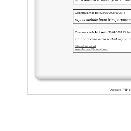
Commentaire de
dbf
(23/05/2008 00:28) :
rajawi malade forza frimija roma 
Commentaire de
hichamix
(30/01/2009 23:14) 
c hicham casa dima widad raja di
http://dima widad
assourhicham@hotmail.com
[
Annuaire
|
VIP-Si
©