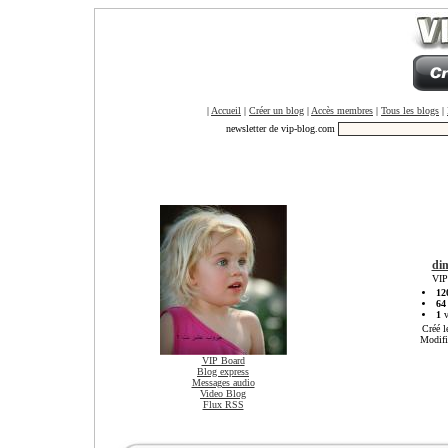
|
Accueil
|
Créer un blog
|
Accès membres
|
Tous les blogs
|
newsletter de vip-blog.com
di
VIP
12
64
1
v
Créé l
Modifi
VIP Board
Blog express
Messages audio
Video Blog
Flux RSS