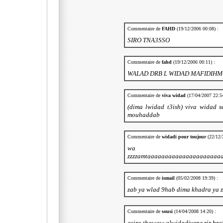
Commentaire de
FAHD
(19/12/2006 00:08) :
SIRO TNA3SSO
Commentaire de
fahd
(19/12/2006 00:11) :
WALAD DRB L WIDAD MAFIDIHM
Commentaire de
viva widad
(17/04/2007 22:54
(dima lwidad t3ish) viva widad 
mouhaddab
Commentaire de
widadi pour toujour
(22/12/
wa ma
zzzzamtaaaaaaaaaaaaaaaaaaaaa
Commentaire de
ismail
(05/02/2008 19:39) :
zab ya wlad 9hab dima khadra ya 
Commentaire de
sousi
(14/04/2008 14:20) :
asiro thawaw alwidadiyene rir br